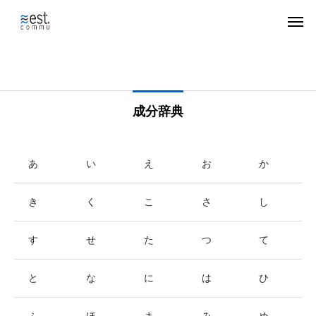
成分辞典
あ
い
え
お
か
き
く
こ
さ
し
す
せ
た
つ
て
と
な
に
は
ひ