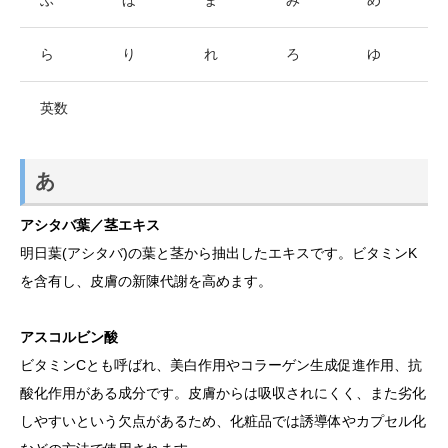
ふ
ほ
ま
み
め
ら
り
れ
ろ
ゆ
英数
あ
アシタバ葉／茎エキス
明日葉(アシタバ)の葉と茎から抽出したエキスです。ビタミンK
を含有し、皮膚の新陳代謝を高めます。
アスコルビン酸
ビタミンCとも呼ばれ、美白作用やコラーゲン生成促進作用、抗
酸化作用がある成分です。皮膚からは吸収されにくく、また劣化
しやすいという欠点があるため、化粧品では誘導体やカプセル化