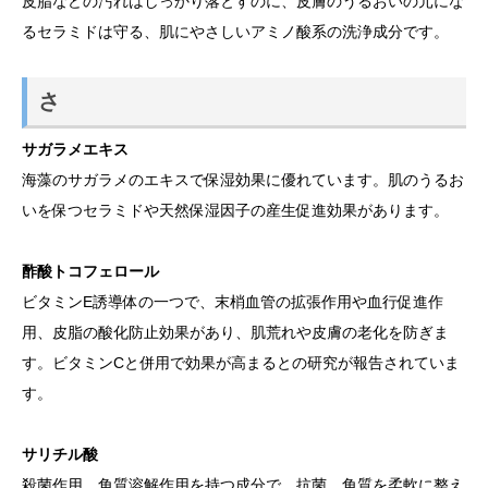
皮脂などの汚れはしっかり落とすのに、皮膚のうるおいの元にな
るセラミドは守る、肌にやさしいアミノ酸系の洗浄成分です。
さ
サガラメエキス
海藻のサガラメのエキスで保湿効果に優れています。肌のうるお
いを保つセラミドや天然保湿因子の産生促進効果があります。
酢酸トコフェロール
ビタミンE誘導体の一つで、末梢血管の拡張作用や血行促進作
用、皮脂の酸化防止効果があり、肌荒れや皮膚の老化を防ぎま
す。ビタミンCと併用で効果が高まるとの研究が報告されていま
す。
サリチル酸
殺菌作用、角質溶解作用を持つ成分で、抗菌、角質を柔軟に整え