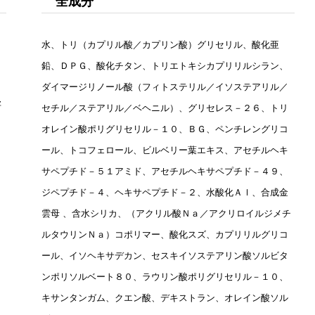
全成分
水、トリ（カプリル酸／カプリン酸）グリセリル、酸化亜
鉛、ＤＰＧ、酸化チタン、トリエトキシカプリリルシラン、
ダイマージリノール酸（フィトステリル／イソステアリル／
湿
セチル／ステアリル／ベヘニル）、グリセレス－２６、トリ
オレイン酸ポリグリセリル－１０、ＢＧ、ペンチレングリコ
ール、トコフェロール、ビルベリー葉エキス、アセチルヘキ
サペプチド－５１アミド、アセチルヘキサペプチド－４９、
ジペプチド－４、ヘキサペプチド－２、水酸化Ａｌ、合成金
雲母 、含水シリカ、（アクリル酸Ｎａ／アクリロイルジメチ
ルタウリンＮａ）コポリマー、酸化スズ、カプリリルグリコ
ール、イソヘキサデカン、セスキイソステアリン酸ソルビタ
ンポリソルベート８０、ラウリン酸ポリグリセリル－１０、
キサンタンガム、クエン酸、デキストラン、オレイン酸ソル