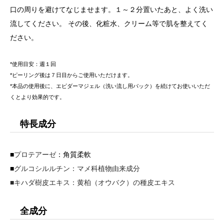
口の周りを避けてなじませます。１～２分置いたあと、よく洗い
流してください。 その後、化粧水、クリーム等で肌を整えてく
ださい。
*使用目安：週１回
*ピーリング後は７日目からご使用いただけます。
*本品の使用後に、エピダーマジェル（洗い流し用パック）を続けてお使いいただ
くとより効果的です。
特長成分
■
プロテアーゼ
：角質柔軟
■
グルコシルルチン：マメ科植物由来成分
■
キハダ樹皮エキス：黄柏（オウバク）の種皮エキス
全成分