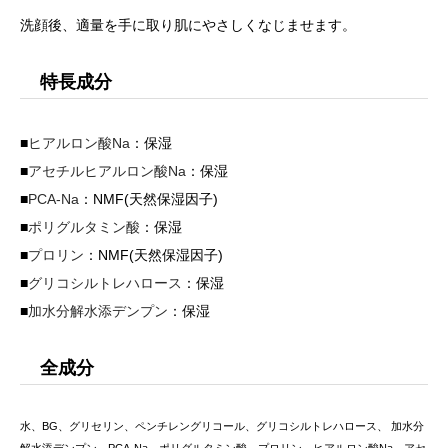
洗顔後、適量を手に取り肌にやさしくなじませます。
特長成分
■
ヒアルロン酸Na
：保湿
■
アセチルヒアルロン酸Na
：保湿
■
PCA-Na
：NMF(天然保湿因子)
■
ポリグルタミン酸
：保湿
■
プロリン
：NMF(天然保湿因子)
■
グリコシルトレハロース
：保湿
■
加水分解水添デンプン
：保湿
全成分
水、BG、グリセリン、ペンチレングリコール、グリコシルトレハロース、 加水分